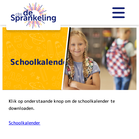
Skip
to
content
Schoolkalender
Klik op onderstaande knop om de schoolkalender te
downloaden.
Schoolkalender